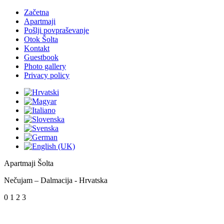
Začetna
Apartmaji
Pošlji povpraševanje
Otok Šolta
Kontakt
Guestbook
Photo gallery
Privacy policy
Apartmaji Šolta
Nečujam – Dalmacija - Hrvatska
0
1
2
3