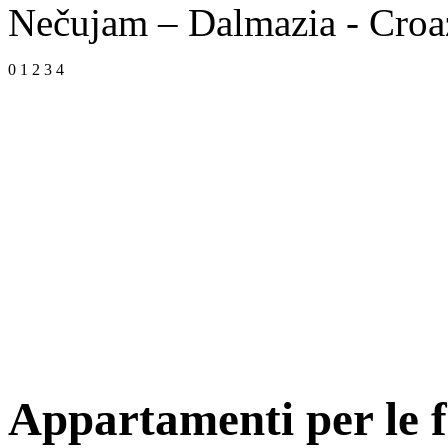
Nečujam – Dalmazia - Croa
0
1
2
3
4
Appartamenti per le f